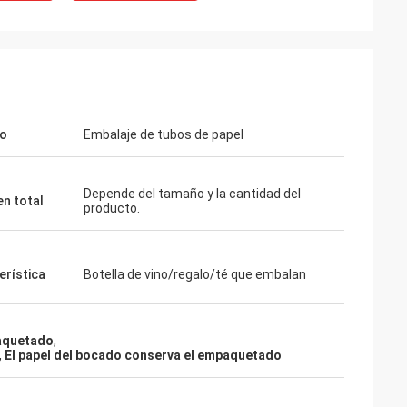
lo
Embalaje de tubos de papel
Depende del tamaño y la cantidad del
n total
producto.
erística
Botella de vino/regalo/té que embalan
rry Weiss
Ali
ecibida las muestras de
o de él mucho. Estoy
Buena calidad, buen servicio. HUIHU
paquetado
,
a comercialización
buen proveedor.
,
El papel del bocado conserva el empaquetado
é cualquier