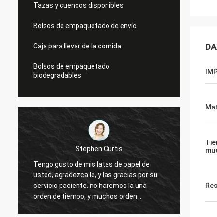
Tazas y cuencos disponibles
Bolsos de empaquetado de envío
DA
Caja para llevar de la comida
Bolsos de empaquetado
IMP
biodegradables
Mat
Tie
mu
Linda rechaza
de
Los microprocesadores pueden son mis
or su
de los microprocesadores ventas buenas,
na
Res
y muy bien ahora. Le mantendré tacto.