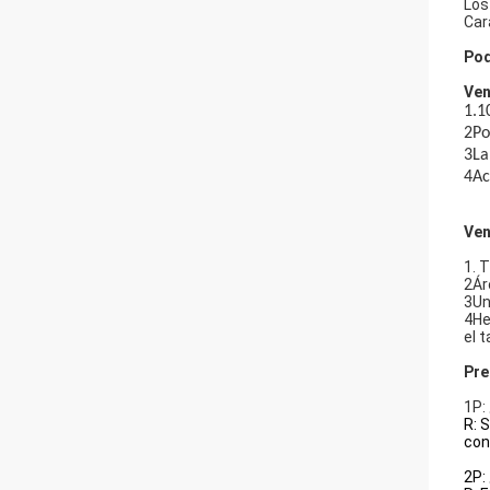
Los
Car
Pod
Ven
1.
1
2Po
3La
4Ac
Ven
1. 
2Ár
3Un
4He
el 
Pre
1P:
R: 
con
2P: