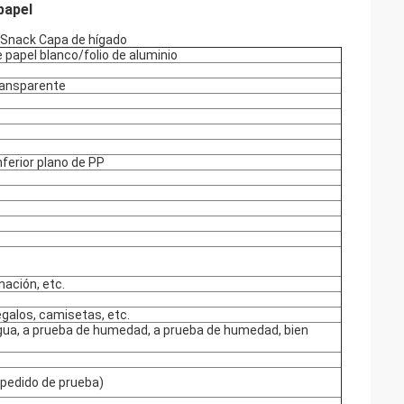
papel
s Snack Capa de hígado
 papel blanco/folio de aluminio
transparente
inferior plano de PP
nación, etc.
egalos, camisetas, etc.
agua, a prueba de humedad, a prueba de humedad, bien
pedido de prueba)