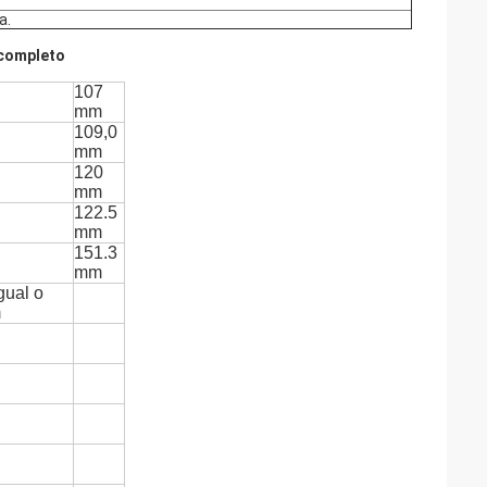
a.
 completo
107
mm
109,0
mm
120
mm
122.5
mm
151.3
mm
gual o
m