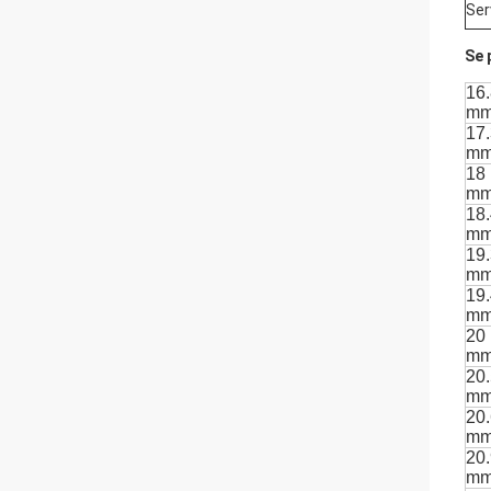
Ser
Se 
16
m
17
m
18
m
18
m
19
m
19
m
20
m
20
m
20
m
20
m