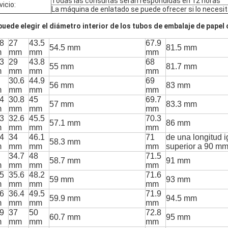
Todas las consultas serán respondidas en 12 horas
vicio:
La máquina de enlatado se puede ofrecer si lo necesit
puede elegir el diámetro interior de los tubos de embalaje de papel
.8
27
43.5
67.9
54.5 mm
81.5 mm
m
mm
mm
mm
.3
29
43.8
68
55 mm
81.7 mm
m
mm
mm
mm
30.6
44.9
69
56 mm
83 mm
m
mm
mm
mm
.4
30.8
45
69.7
57 mm
83.3 mm
m
mm
mm
mm
.3
32.6
45.5
70.3
57.1 mm
86 mm
m
mm
mm
mm
.4
34
46.1
71
de una longitud i
58.3 mm
m
mm
mm
mm
superior a 90 m
34.7
48
71.5
58.7 mm
91 mm
m
mm
mm
mm
.5
35.6
48.2
71.6
59 mm
93 mm
m
mm
mm
mm
.6
36.4
49.5
71.9
59.9 mm
94.5 mm
m
mm
mm
mm
.9
37
50
72.8
60.7 mm
95 mm
m
mm
mm
mm