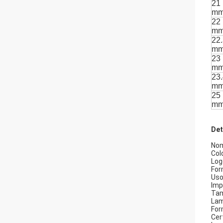
21
m
22
m
22
m
23
m
23
m
25
m
Det
Nom
Col
Log
For
Uso
Imp
Tam
Lam
For
Cer