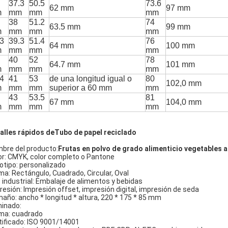
37.3
50.5
73.6
62 mm
97 mm
m
mm
mm
mm
38
51.2
74
63.5 mm
99 mm
m
mm
mm
mm
.3
39.3
51.4
76
64 mm
100 mm
m
mm
mm
mm
40
52
78
64.7 mm
101 mm
m
mm
mm
mm
.4
41
53
de una longitud igual o
80
102,0 mm
m
mm
mm
superior a 60 mm
mm
43
53.5
81
67 mm
104,0 mm
m
mm
mm
mm
alles rápidos de
Tubo de papel reciclado
bre del producto:
Frutas en polvo de grado alimenticio vegetables a
or: CMYK, color completo o Pantone
otipo: personalizado
ma: Rectángulo, Cuadrado, Circular, Oval
 industrial: Embalaje de alimentos y bebidas
resión: Impresión offset, impresión digital, impresión de seda
año: ancho * longitud * altura, 220 * 175 * 85 mm
inado:
ma: cuadrado
tificado: ISO 9001/14001