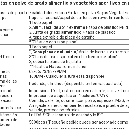
tas en polvo de grado alimenticio vegetables aperitivos en 
ases de papel de calidad alimentaria Frutas en polvo Bayas Vegetale
rpo:
Papel artesanal/papel de cartón, con revestimiento de
1Todo papel.
2,
Alum. fácil de abrir extremo
+ tapa de plástico PE 
la parte
3,Junta de grado alimenticio + tapa de plástico
erior:
4, tapa extraíble de placa de estaño
5"Plástico con tapa plana"
1Todo papel.
2,
Capa plana de aluminio
/ Anillo de hierro + extremo 
el fondo:
3"Chips de uso especial en el extremo metálico"
3, cubierta plana de hojalata
4"Plástico Flat extremo inferior
metro:
62/65/73/83/99MM
uras:
160MM - Cualquier altura está disponible
ma de las
Redondo, cilíndrico (disponible en forma cuadrada)
zas
minado:
Impresión offset, estampado en caliente, relieve, lami
resión
Impresión de etiquetas en 4'colores/CMYK
lización:
Comida, café, té, cosméticos, polvo, especias, MSG, r
Amigable al medio ambiente, reciclable, a prueba de 
acterísticas:
sellado, protección térmica.
tificación:
La FDA-SGS, el control de calidad y la ISO.
número de
5000pcs ((Pequeño pedido puede ser aceptado como 
dades: