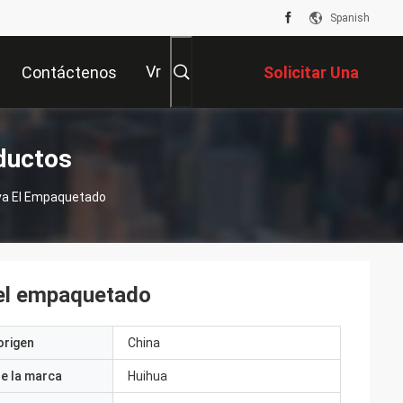
Spanish
Vr
Contáctenos
Solicitar Una
Cotización
ductos
rva El Empaquetado
 el empaquetado
origen
China
e la marca
Huihua