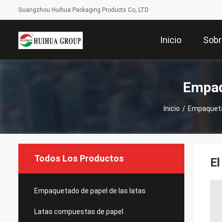
Guangzhou Huihua Packaging Products Co,.LTD
Inicio
Sobr
Empaq
Inicio
/
Empaqueta
Todos Los Productos
El
Empaquetado de papel de las latas
Latas compuestas de papel