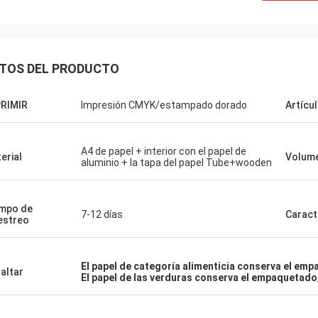
TOS DEL PRODUCTO
RIMIR
Impresión CMYK/estampado dorado
Artícu
A4 de papel + interior con el papel de
erial
Volume
aluminio + la tapa del papel Tube+wooden
mpo de
7-12 días
Caract
Ba
estreo
Michel
Hola Jenny, bien r
Latas de alta calidad del ANIMAL
usted, tengo gust
DOMÉSTICO de 360 ml, y buena
El papel de categoría alimenticia conserva el em
enviando a nuestr
altar
El papel de las verduras conserva el empaquetado
cooperación con usted. gracias
ahora, le informar
actualización.