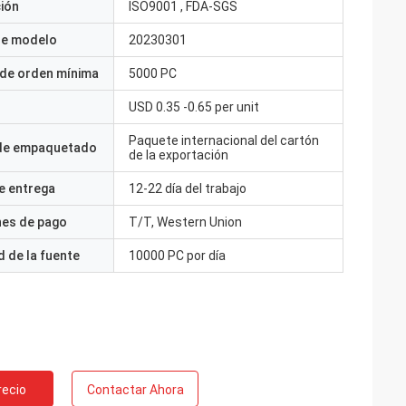
ción
ISO9001 , FDA-SGS
e modelo
20230301
 de orden mínima
5000 PC
USD 0.35 -0.65 per unit
Paquete internacional del cartón
 de empaquetado
de la exportación
e entrega
12-22 día del trabajo
nes de pago
T/T, Western Union
 de la fuente
10000 PC por día
recio
Contactar Ahora