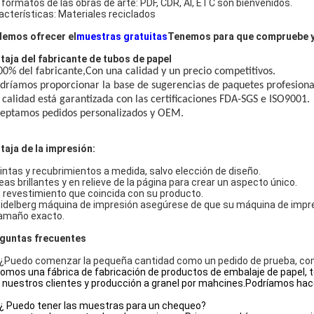
 formatos de las obras de arte: PDF, CDR, AI, ETC son bienvenidos.
acterísticas: Materiales reciclados
emos ofrecer el
muestras gratuitas
Tenemos para que compruebe y
taja del fabricante de tubos de papel
00% del fabricante,
Con una calidad y un precio competitivos.
dríamos proporcionar la base de sugerencias de paquetes profesiona
 calidad está garantizada con las certificaciones FDA-SGS e ISO9001.
eptamos pedidos personalizados y OEM.
taja de la impresión:
Tintas y recubrimientos a medida, salvo elección de diseño.
eas brillantes y en relieve de la página para crear un aspecto único.
 revestimiento que coincida con su producto.
idelberg máquina de impresión asegúrese de que su máquina de impres
tamaño exacto.
guntas frecuentes
 ¿Puedo comenzar la pequeña cantidad como un pedido de prueba, co
Somos una fábrica de fabricación de productos de embalaje de papel,
 nuestros clientes y producción a granel por mahcines.Podríamos hac
 ¿ Puedo tener las muestras para un chequeo?