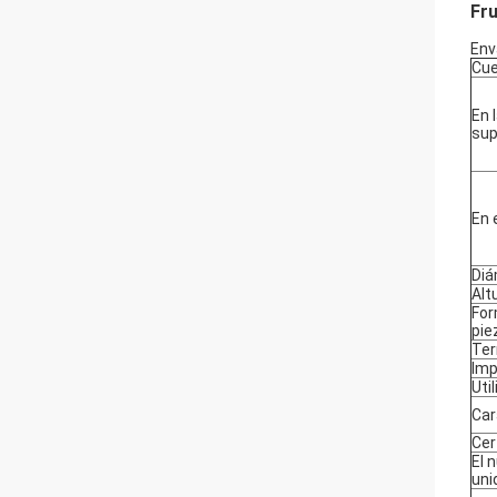
Fru
Env
Cue
En 
sup
En 
Diá
Alt
For
pie
Ter
Imp
Uti
Car
Cer
El 
uni