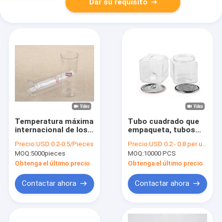
Dar su requisito
Temperatura máxima
Tubo cuadrado que
internacional de los
empaqueta, tubos
tubos 40C° del
abiertos fáciles del
Precio:
USD 0.2-0.5/Pieces
Precio:
USD 0.2 - 0.8 per unit
empaquetado de
ANIMAL DOMÉSTICO
MOQ:
5000pieces
MOQ:
10000 PCS
plástico
del empaquetado de
transparente del
plástico
Obtenga el último precio
Obtenga el último precio
estándar
transparente
Contactar ahora
Contactar ahora