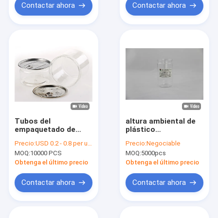
transparente de la
Contactar ahora
Contactar ahora
comida
Tubos del
altura ambiental de
empaquetado de
plástico
plástico
transparente del aire
Precio:
USD 0.2 - 0.8 per unit
Precio:
Negociable
transparente de
375ml de los tubos
MOQ:
10000 PCS
MOQ:
5000pcs
Aritight, tubo fácil
apretados 90m m del
del ANIMAL
empaquetado
Obtenga el último precio
Obtenga el último precio
DOMÉSTICO del
extremo abierto que
Contactar ahora
Contactar ahora
sopla