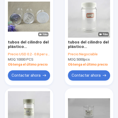
tubos del cilindro del
tubos del cilindro del
plástico
plástico
transparente de la
transparente 800ml,
Precio:
USD 0.2 - 0.8 per unit
Precio:
Negociable
categoría alimenticia
tapa plástica gris del
MOQ:
10000 PCS
MOQ:
5000pcs
50ml, latas
tornillo de los PP
transparentes de la
Obtenga el último precio
Obtenga el último precio
nuez del ANIMAL
DOMÉSTICO
Contactar ahora
Contactar ahora
Inicio
Productos
Sobre nosotros