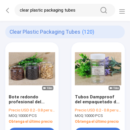
Clear Plastic Packaging Tubes
(120)
Bote redondo
Tubos Dampproof
profesional del
del empaquetado de
caramelo del animal
plástico
Precio:
USD 0.2 - 0.8 per unit
Precio:
USD 0.2 - 0.8 per unit
doméstico de los
transparente de la
MOQ:
10000 PCS
MOQ:
10000 PCS
tubos del
categoría alimenticia
empaquetado de
275Ml con la tapa de
Obtenga el último precio
Obtenga el último precio
plástico
los PP