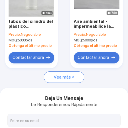
Contacto
VR
tubos del cilindro del
Aire ambiental -
plástico
impermeabilice la
transparente 300ml,
nuez, tubos del
Precio:
Negociable
Precio:
Negociable
tapa plástica blanca
empaquetado de
MOQ:
5000pcs
MOQ:
5000pcs
del tornillo de los PP
plástico
Empaquetado de papel de las latas
transparente del
Obtenga el último precio
Obtenga el último precio
bocado
Latas compuestas de papel
Contactar ahora
Contactar ahora
Empaque de tubo de papel
Vea más
cilindro del plástico transparente
Latas de la placa de lata
Deja Un Mensaje
Le Responderemos Rápidamente
Latas de bebida
Tapas de enlatado