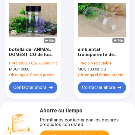
botella del ANIMAL
ambiental
DOMÉSTICO de los
transparente de
tubos/del cilindro del
plástico
Precio:
USD 0.2-0.6 per unit
Precio:
Negociable
empaquetado de
transparente 1000ml
MOQ:
10000
MOQ:
10000PCS
plástico
de los tubos grandes
transparente de la
del empaquetado
Obtenga el último precio
Obtenga el último precio
comida 220ml/350ml
con el casquillo de la
Contactar ahora
Contactar ahora
seguridad
Ahorre su tiempo
Permítanos contactar con los mejores
productos con usted.