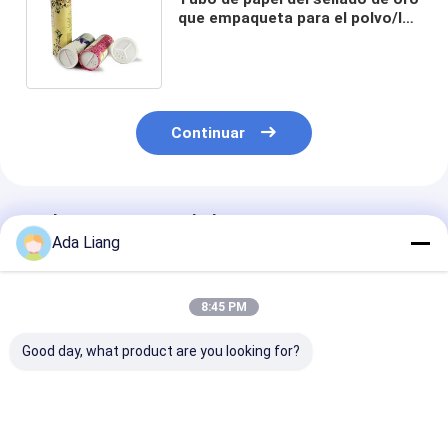
que empaqueta para el polvo/la
especia con la cubierta del
tamiz
Continuar
Productos Recomendados
Ada Liang
8:45 PM
Good day, what product are you looking for?
Tubos de sushi
Impresión
Embalaje de tu
biodegradables y
personalizada vacía
papel púrpura
reciclables con
biodegradable al por
Pantone