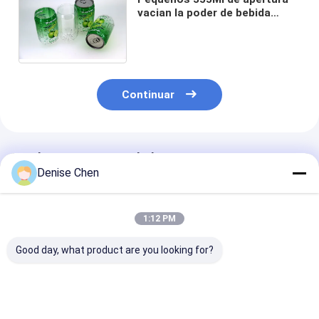
vacian la poder de bebida
plástica modificada para
requisitos particulares para el
jugo
Continuar
Productos Recomendados
Denise Chen
1:12 PM
Good day, what product are you looking for?
Pequeño
El zumo de naranja
Latas de bebid
plástico/latas de
hermético de la
ANIMAL DOMÉ
bebida de aluminio
bebida 250ml
de la aduana