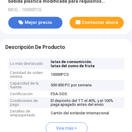
bebida plástica modificada para requisitos
particulares para el jugo
MOQ：10000PCS
Mejor precio
Contactar ahora
Descripción De Producto
,
latas de consumición
Lo más destacado
latas del zumo de fruta
Cantidad de orden
10000PCS
mínima
Capacidad de la
500 000 PC por semana
fuente
Certificación
FDA-SGS
Condiciones de
El depósito del TT el 40%, y el 100%
pago
paga apagado antes del envío
Detalles de
Cartón del estándar internacional
empaquetado
Vea más