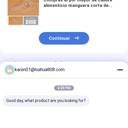
alimenticio manguera corta de
plástico PP cuchara redonda de
fondo 5ML 10ML 15ML cuchara de
medición líquida de polvo
transparente
Continuar
Productos Recomendados
karen01@huihua808.com
4:29 PM
Good day, what product are you looking for?
Cucharas medidoras
35 g de color azul
35g de calidad
de plástico PP de 35
oscuro de plástico
alimentaria p