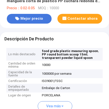
manguera corta de plástico PP cuchara redonda de
fondo 5ML 10ML 15ML cuchara de medición líquida
Precio：0.02-0.05
MOQ：10000
de polvo transparente
Mejor precio
Contactar ahora
Descripción De Producto
,
food grade plastic measuring spoon
Lo más destacado
,
PP round bottom scoop 15ml
transparent powder liquid spoon
Cantidad de orden
10000
mínima
Capacidad de la
1000000 por semana
fuente
Certificación
ISO9001,FSSC
Detalles de
Embalaje de Carton
empaquetado
Lugar de origen
PORCELANA
Vea más