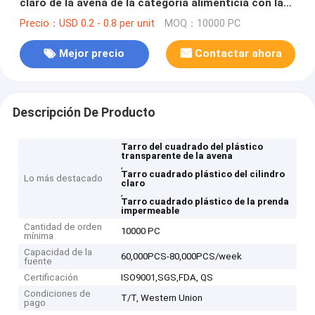
claro de la avena de la categoría alimenticia con la
tapa del top del tornillo
Precio：USD 0.2 - 0.8 per unit
MOQ：10000 PC
Mejor precio
Contactar ahora
Descripción De Producto
Tarro del cuadrado del plástico
transparente de la avena
,
Tarro cuadrado plástico del cilindro
Lo más destacado
claro
,
Tarro cuadrado plástico de la prenda
impermeable
Cantidad de orden
10000 PC
mínima
Capacidad de la
60,000PCS-80,000PCS/week
fuente
Certificación
ISO9001,SGS,FDA, QS
Condiciones de
T/T, Western Union
pago